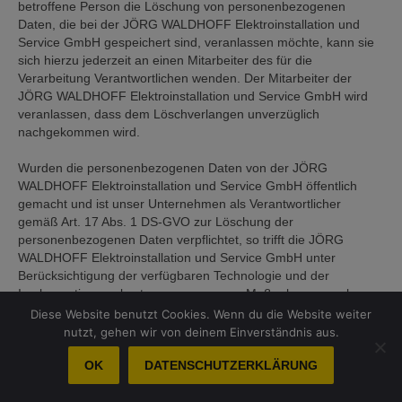
betroffene Person die Löschung von personenbezogenen
Daten, die bei der JÖRG WALDHOFF Elektroinstallation und
Service GmbH gespeichert sind, veranlassen möchte, kann sie
sich hierzu jederzeit an einen Mitarbeiter des für die
Verarbeitung Verantwortlichen wenden. Der Mitarbeiter der
JÖRG WALDHOFF Elektroinstallation und Service GmbH wird
veranlassen, dass dem Löschverlangen unverzüglich
nachgekommen wird.
Wurden die personenbezogenen Daten von der JÖRG
WALDHOFF Elektroinstallation und Service GmbH öffentlich
gemacht und ist unser Unternehmen als Verantwortlicher
gemäß Art. 17 Abs. 1 DS-GVO zur Löschung der
personenbezogenen Daten verpflichtet, so trifft die JÖRG
WALDHOFF Elektroinstallation und Service GmbH unter
Berücksichtigung der verfügbaren Technologie und der
Implementierungskosten angemessene Maßnahmen, auch
technischer Art, um andere für die Datenverarbeitung
Diese Website benutzt Cookies. Wenn du die Website weiter
Verantwortliche, welche die veröffentlichten
nutzt, gehen wir von deinem Einverständnis aus.
personenbezogenen Daten verarbeiten, darüber in Kenntnis zu
setzen, dass die betroffene Person von diesen anderen für die
OK
DATENSCHUTZERKLÄRUNG
Datenverarbeitung Verantwortlichen die Löschung sämtlicher
Links zu diesen personenbezogenen Daten oder von Kopien