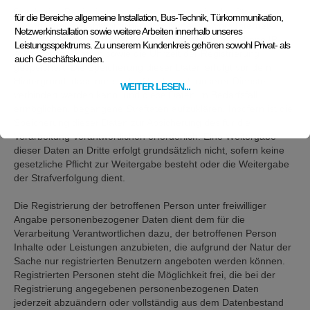
Durch eine Registrierung auf der Internetseite des für die
für die Bereiche allgemeine Installation, Bus-Technik, Türkommunikation,
Verarbeitung Verantwortlichen wird ferner die vom Internet-
Netzwerkinstallation sowie weitere Arbeiten innerhalb unseres
Service-Provider (ISP) der betroffenen Person vergebene IP-
Leistungsspektrums. Zu unserem Kundenkreis gehören sowohl Privat- als
Adresse, das Datum sowie die Uhrzeit der Registrierung
auch Geschäftskunden.
gespeichert. Die Speicherung dieser Daten erfolgt vor dem
Hintergrund, dass nur so der Missbrauch unserer Dienste
WEITER LESEN...
verhindert werden kann, und diese Daten im Bedarfsfall
ermöglichen, begangene Straftaten aufzuklären. Insofern ist die
Speicherung dieser Daten zur Absicherung des für die
Verarbeitung Verantwortlichen erforderlich. Eine Weitergabe
dieser Daten an Dritte erfolgt grundsätzlich nicht, sofern keine
gesetzliche Pflicht zur Weitergabe besteht oder die Weitergabe
der Strafverfolgung dient.
Die Registrierung der betroffenen Person unter freiwilliger
Angabe personenbezogener Daten dient dem für die
Verarbeitung Verantwortlichen dazu, der betroffenen Person
Inhalte oder Leistungen anzubieten, die aufgrund der Natur der
Sache nur registrierten Benutzern angeboten werden können.
Registrierten Personen steht die Möglichkeit frei, die bei der
Registrierung angegebenen personenbezogenen Daten
jederzeit abzuändern oder vollständig aus dem Datenbestand