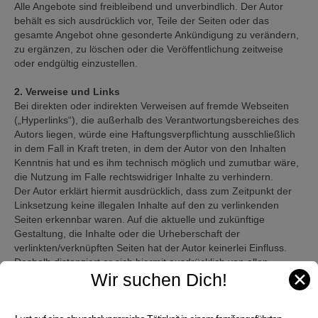
Alle Angebote sind freibleibend und unverbindlich. Der Autor
behält es sich ausdrücklich vor, Teile der Seiten oder das
gesamte Angebot ohne gesonderte Ankündigung zu verändern,
zu ergänzen, zu löschen oder die Veröffentlichung zeitweise
oder endgültig einzustellen.
2. Verweise und Links
Bei direkten oder indirekten Verweisen auf fremde Webseiten
(„Hyperlinks“), die außerhalb des Verantwortungsbereiches des
Autors liegen, würde eine Haftungsverpflichtung ausschließlich
in dem Fall in Kraft treten, in dem der Autor von den Inhalten
Kenntnis hat und es ihm technisch möglich und zumutbar wäre,
die Nutzung im Falle rechtswidriger Inhalte zu verhindern.
Der Autor erklärt hiermit ausdrücklich, dass zum Zeitpunkt der
Linksetzung keine illegalen Inhalte auf den zu verlinkenden
Seiten erkennbar waren. Auf die aktuelle und zukünftige
Gestaltung, die Inhalte oder die Urheberschaft der
verlinkten/verknüpften Seiten hat der Autor keinerlei Einfluss.
Deshalb distanziert er sich hiermit ausdrücklich von allen
✕
Wir suchen Dich!
Inhalten aller verlinkten / verknüpften Seiten, die nach der
Linksetzung verändert wurden. Diese Feststellung gilt für alle
innerhalb des eigenen Internetangebotes gesetzten Links und